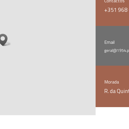
Contactos
+351 968
Email
geral@1954.p
Morada
R. da Qui